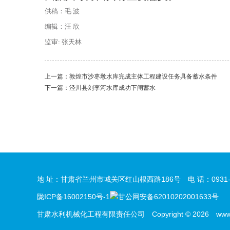
供稿：毛 波
编辑：汪 欣
监审: 张天林
上一篇：
敦煌市沙枣墩水库完成主体工程建设任务具备蓄水条件
下一篇：
泾川县刘李河水库成功下闸蓄水
地 址：甘肃省兰州市城关区红山根西路186号 电 话：0931-864
陇ICP备16002150号-1
甘公网安备62010202001633号
甘肃水利机械化工程有限责任公司 Copyright © 2026 www.gssh