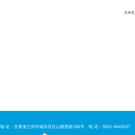
共
0
页
地 址：甘肃省兰州市城关区红山根西路186号 电 话：0931-8640537 传 